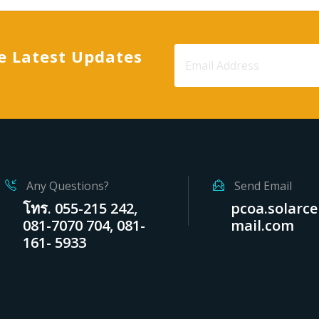
e Latest Updates
Any Questions?
Send Email
โทร. 055-215 242,
pcoa.solarce
081-7070 704, 081-
mail.com
161- 5933