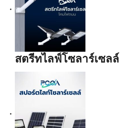
สตรีทไลฟ์โซลาร์เซลล์