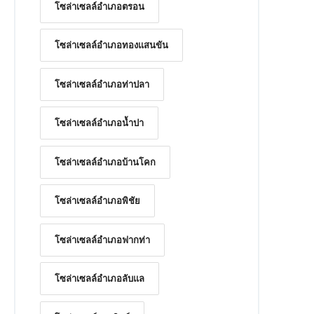
โซล่าเซลล์อำเภอตรอน
โซล่าเซลล์อำเภอทองแสนขัน
โซล่าเซลล์อำเภอท่าปลา
โซล่าเซลล์อำเภอน้ำปา
โซล่าเซลล์อำเภอบ้านโคก
โซล่าเซลล์อำเภอพิชัย
โซล่าเซลล์อำเภอฟากท่า
โซล่าเซลล์อำเภอลับแล