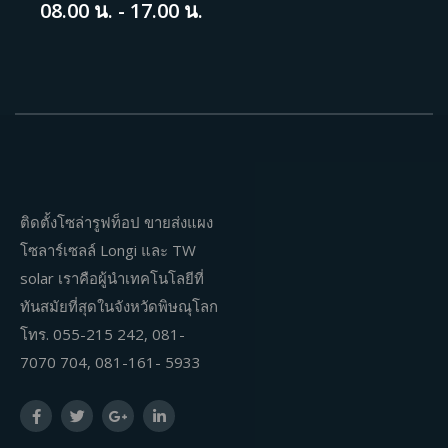
08.00 น. - 17.00 น.
ติดตั้งโซล่ารูฟท็อป ขายส่งแผง
โซลาร์เซลล์ Longi และ TW
solar เราคือผู้นำเทคโนโลยีที่
ทันสมัยที่สุดในจังหวัดพิษณุโลก
โทร. 055-215 242, 081-
7070 704, 081-161- 5933