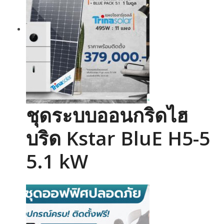
ชุดระบบออนกริดไฮ
บริด Kstar BluE H5-5
5.1 kW