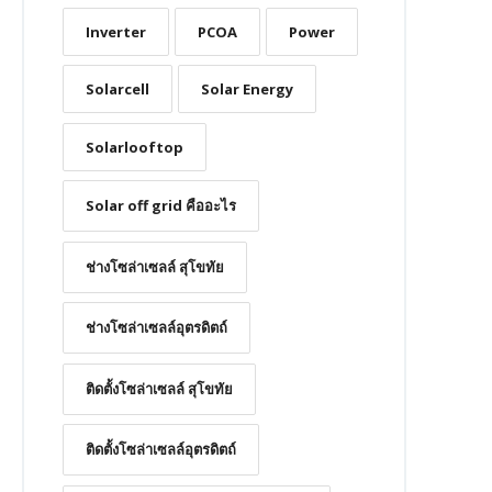
Inverter
PCOA
Power
Solarcell
Solar Energy
Solarlooftop
Solar off grid คืออะไร
ช่างโซล่าเซลล์ สุโขทัย
ช่างโซล่าเซลล์อุตรดิตถ์
ติดตั้งโซล่าเซลล์ สุโขทัย
ติดตั้งโซล่าเซลล์อุตรดิตถ์