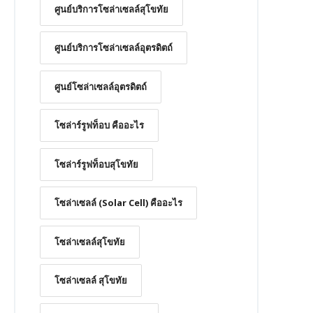
ศูนย์บริการโซล่าเซลล์สุโขทัย
ศูนย์บริการโซล่าเซลล์อุตรดิตถ์
ศูนย์โซล่าเซลล์อุตรดิตถ์
โซล่าร์รูฟท็อบ คืออะไร
โซล่าร์รูฟท็อบสุโขทัย
โซล่าเซลล์ (Solar Cell) คืออะไร
โซล่าเซลล์สุโขทัย
โซล่าเซลล์ สุโขทัย