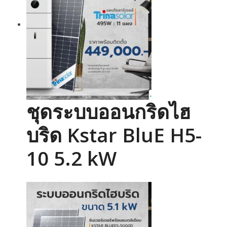
ชุดระบบออนกริดไฮ
บริด Kstar BluE H5-
10 5.2 kW