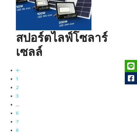
สปอร์ตไลฟ์โซลาร์
เซลล์
←
1
2
3
…
6
7
8