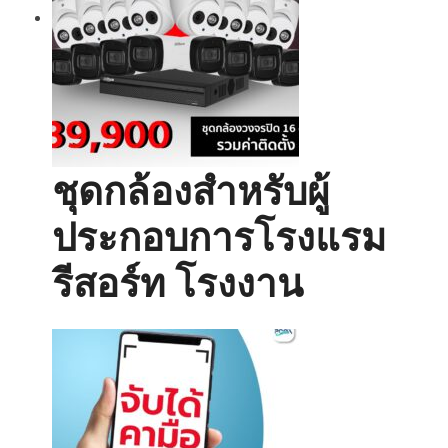
ชุดกล้องสำหรับผู้
ประกอบการโรงแรม
รีสอร์ท โรงงาน