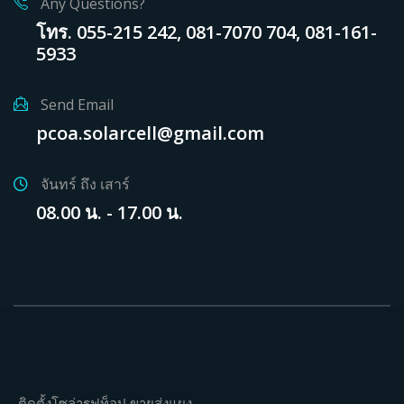
Any Questions?
โทร. 055-215 242, 081-7070 704, 081-161-
5933
Send Email
pcoa.solarcell@gmail.com
จันทร์ ถึง เสาร์
08.00 น. - 17.00 น.
ติดตั้งโซล่ารูฟท็อป ขายส่งแผง