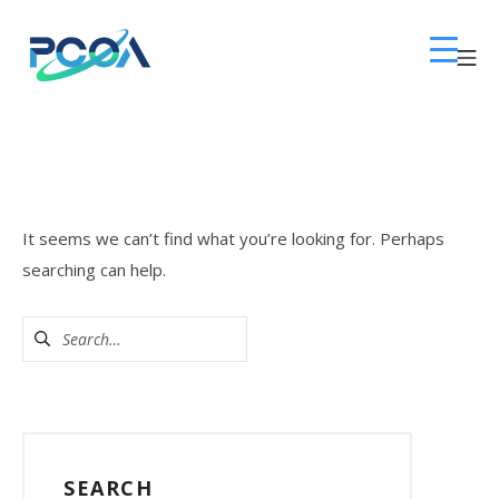
Skip
to
Mo
content
โซล่าเซลล์พิษณุโลก 
It seems we can’t find what you’re looking for. Perhaps
searching can help.
ค้นหา
สำหรับ:
SEARCH