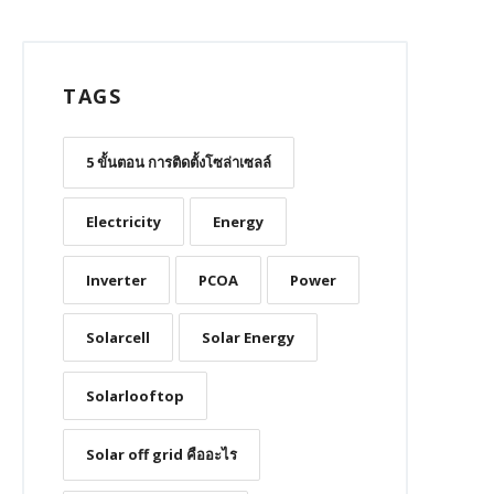
TAGS
5 ขั้นตอน การติดตั้งโซล่าเซลล์
Electricity
Energy
Inverter
PCOA
Power
Solarcell
Solar Energy
Solarlooftop
Solar off grid คืออะไร