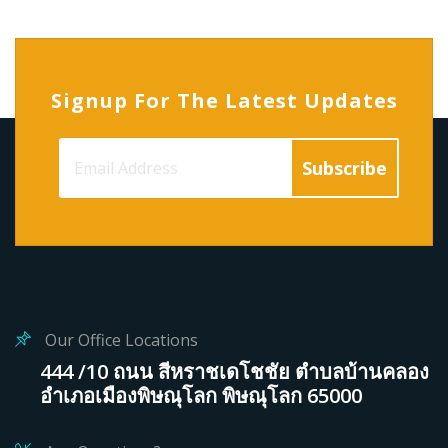
Signup For The Latest Updates
Our Office Locations
444 /10 ถนน สีหราชเดโชชัย ตำบลบ้านคลอง
อำเภอเมืองพิษณุโลก พิษณุโลก 65000