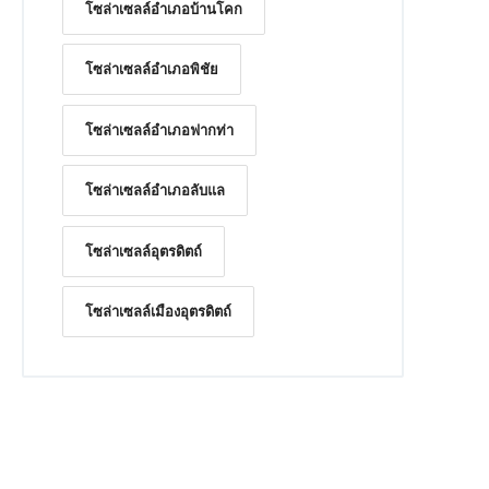
โซล่าเซลล์อำเภอบ้านโคก
โซล่าเซลล์อำเภอพิชัย
โซล่าเซลล์อำเภอฟากท่า
โซล่าเซลล์อำเภอลับแล
โซล่าเซลล์อุตรดิตถ์
โซล่าเซลล์เมืองอุตรดิตถ์