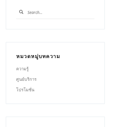
ค้นหา
สำหรับ:
หมวดหมู่บทความ
ความรู้
ศูนย์บริการ
โปรโมชั่น