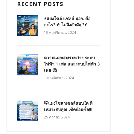
RECENT POSTS
⚡แผงโซล่าเซลล์ มอก. คือ
อะไร? ทำไมถึงสำคัญ?⚡
19 พฤศจิกายน 2024
ความแตกต่างระหว่าง ระบบ
ไฟฟ้า 1 เฟส และระบบไฟฟ้า 3
เฟส 🤔
1 พฤศจิกายน 2024
💡แผงโซล่าเซลล์แบบใด ที่
เหมาะกับคุณ เช็คก่อนซื้อ!!!
29 ตุลาคม 2024