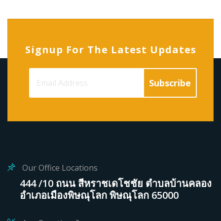
Signup For The Latest Updates
Our Office Locations
444 /10 ถนน สีหราชเดโชชัย ตำบลบ้านคลอง
อำเภอเมืองพิษณุโลก พิษณุโลก 65000