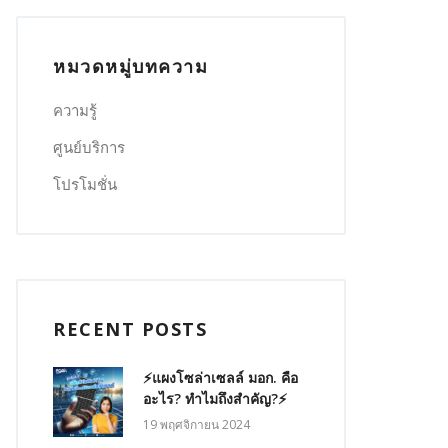
หมวดหมู่บทความ
ความรู้
ศูนย์บริการ
โปรโมชั่น
RECENT POSTS
⚡แผงโซล่าเซลล์ มอก. คือ
อะไร? ทำไมถึงสำคัญ?⚡
19 พฤศจิกายน 2024