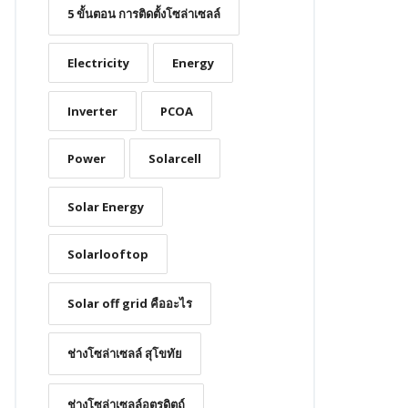
5 ขั้นตอน การติดตั้งโซล่าเซลล์
Electricity
Energy
Inverter
PCOA
Power
Solarcell
Solar Energy
Solarlooftop
Solar off grid คืออะไร
ช่างโซล่าเซลล์ สุโขทัย
ช่างโซล่าเซลล์อุตรดิตถ์