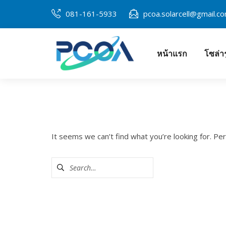
Skip
081-161-5933
pcoa.solarcell@gmail.c
to
content
หน้าแรก
โซล่า
โซล่าเซลล์พิษณุ
It seems we can’t find what you’re looking for. Pe
ค้นหา
สำหรับ: