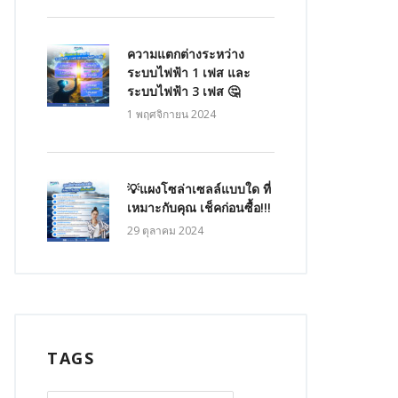
ความแตกต่างระหว่าง
ระบบไฟฟ้า 1 เฟส และ
ระบบไฟฟ้า 3 เฟส 🤔
1 พฤศจิกายน 2024
💡แผงโซล่าเซลล์แบบใด ที่
เหมาะกับคุณ เช็คก่อนซื้อ!!!
29 ตุลาคม 2024
TAGS