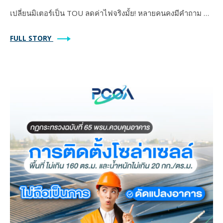
เปลี่ยนมิเตอร์เป็น TOU ลดค่าไฟจริงมั้ย! หลายคนคงมีคำถาม …
FULL STORY