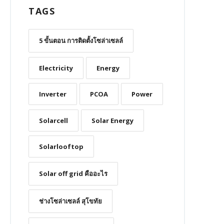
TAGS
5 ขั้นตอน การติดตั้งโซล่าเซลล์
Electricity
Energy
Inverter
PCOA
Power
Solarcell
Solar Energy
Solarlooftop
Solar off grid คืออะไร
ช่างโซล่าเซลล์ สุโขทัย