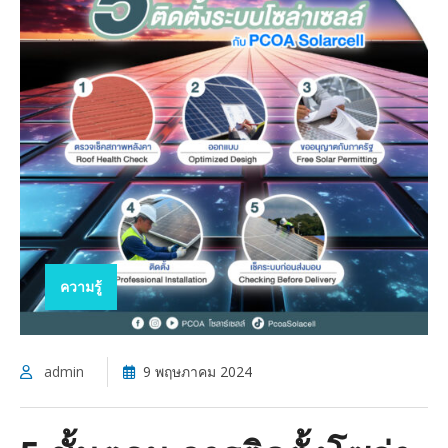
ความรู้
admin
9 พฤษภาคม 2024