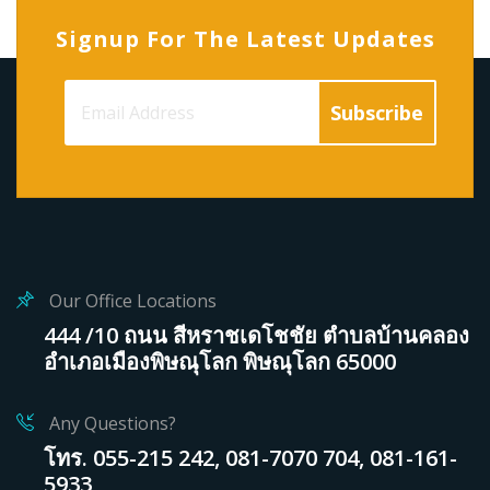
Signup For The Latest Updates
Our Office Locations
444 /10 ถนน สีหราชเดโชชัย ตำบลบ้านคลอง
อำเภอเมืองพิษณุโลก พิษณุโลก 65000
Any Questions?
โทร. 055-215 242, 081-7070 704, 081-161-
5933