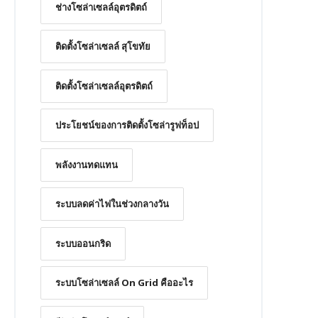
ช่างโซล่าเซลล์อุตรดิตถ์
ติดตั้งโซล่าเซลล์ สุโขทัย
ติดตั้งโซล่าเซลล์อุตรดิตถ์
ประโยชน์ของการติดตั้งโซล่ารูฟท็อป
พลังงานทดแทน
ระบบลดค่าไฟในช่วงกลางวัน
ระบบออนกริด
ระบบโซล่าเซลล์ On Grid คืออะไร