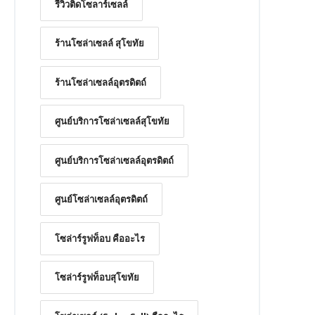
รีวิวติดโซลาร์เซลล์
ร้านโซล่าเซลล์ สุโขทัย
ร้านโซล่าเซลล์อุตรดิตถ์
ศูนย์บริการโซล่าเซลล์สุโขทัย
ศูนย์บริการโซล่าเซลล์อุตรดิตถ์
ศูนย์โซล่าเซลล์อุตรดิตถ์
โซล่าร์รูฟท็อบ คืออะไร
โซล่าร์รูฟท็อบสุโขทัย