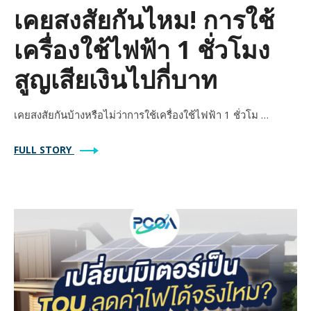
เคยสงสัยกันไหม! การใช้
เครื่องใช้ไฟฟ้า 1 ชั่วโมง
สูญเสียเงินไปกี่บาท
เคยสงสัยกันบ้างหรือไม่ว่าการใช้เครื่องใช้ไฟฟ้า 1 ชั่วโม …
FULL STORY