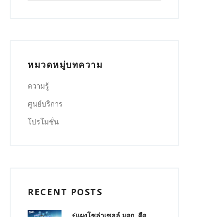
หมวดหมู่บทความ
ความรู้
ศูนย์บริการ
โปรโมชั่น
RECENT POSTS
⚡แผงโซล่าเซลล์ มอก. คือ