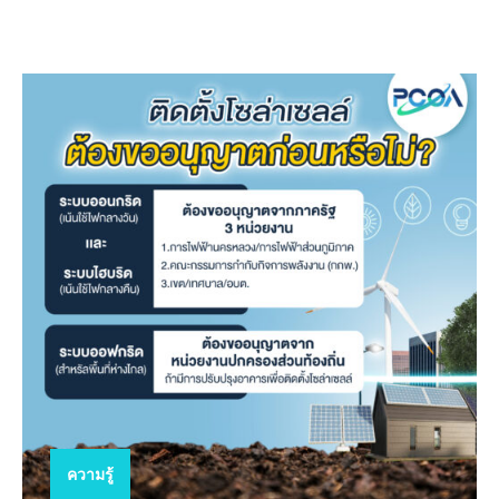
ความรู้