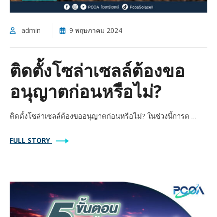
admin
9 พฤษภาคม 2024
ติดตั้งโซล่าเซลล์ต้องขอ
อนุญาตก่อนหรือไม่?
ติดตั้งโซล่าเซลล์ต้องขออนุญาตก่อนหรือไม่? ในช่วงนี้การต …
FULL STORY