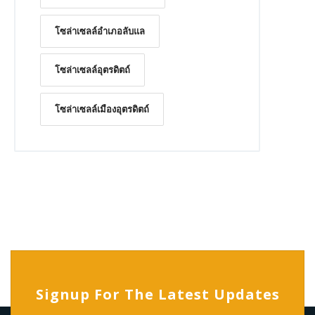
โซล่าเซลล์อำเภอลับแล
โซล่าเซลล์อุตรดิตถ์
โซล่าเซลล์เมืองอุตรดิตถ์
Signup For The Latest Updates