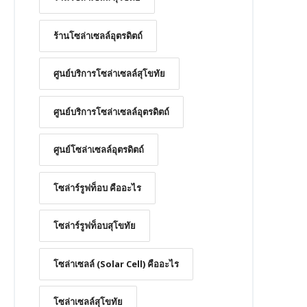
ร้านโซล่าเซลล์อุตรดิตถ์
ศูนย์บริการโซล่าเซลล์สุโขทัย
ศูนย์บริการโซล่าเซลล์อุตรดิตถ์
ศูนย์โซล่าเซลล์อุตรดิตถ์
โซล่าร์รูฟท็อบ คืออะไร
โซล่าร์รูฟท็อบสุโขทัย
โซล่าเซลล์ (Solar Cell) คืออะไร
โซล่าเซลล์สุโขทัย