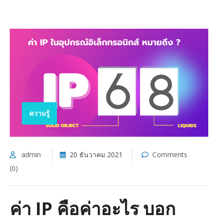
ความรู้
admin
20 ธันวาคม 2021
Comments
(0)
ค่า IP คือค่าอะไร บอก