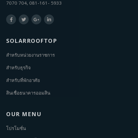
7070 704, 081-161- 5933
SOLARROOFTOP
สำหรับหน่วยงานราชการ
สำหรับธุรกิจ
สำหรับที่พักอาศัย
สินเชื่อธนาคารออมสิน
OUR MENU
โปรโมชั่น