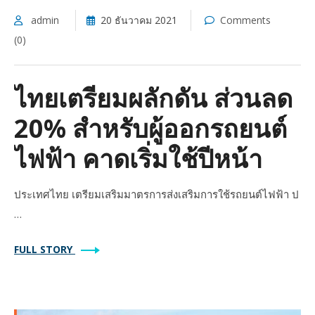
admin
20 ธันวาคม 2021
Comments
(0)
ไทยเตรียมผลักดัน ส่วนลด
20% สำหรับผู้ออกรถยนต์
ไฟฟ้า คาดเริ่มใช้ปีหน้า
ประเทศไทย เตรียมเสริมมาตรการส่งเสริมการใช้รถยนต์ไฟฟ้า ป
…
FULL STORY