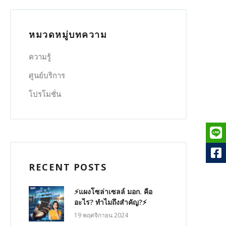
หมวดหมู่บทความ
ความรู้
ศูนย์บริการ
โปรโมชั่น
RECENT POSTS
⚡แผงโซล่าเซลล์ มอก. คือ
อะไร? ทำไมถึงสำคัญ?⚡
19 พฤศจิกายน 2024