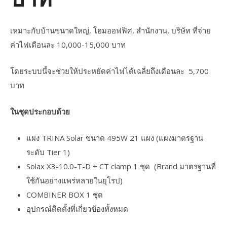
เหมาะกับบ้านขนาดใหญ่
,
โฮมออฟฟิศ
,
สำนักงาน
,
บริษัท ที่จ่าย
ค่าไฟเดือนละ 10,000-15,000 บาท
โดยระบบนี้จะช่วยให้ประหยัดค่าไฟได้เฉลี่ยถึงเดือนละ
5,700
บาท
ในชุดประกอบด้วย
แผง
TRINA Solar
ขนาด
495W 21
แผง (แผงมาตรฐาน
ระดับ Tier 1)
Solax X3-10.0-T-D + CT clamp 1
ชุด (Brand มาตรฐานที่
ใช้กันอย่างแพร่หลายในยุโรป)
COMBINER BOX 1
ชุด
อุปกรณ์ติดตั้งที่เกี่ยวข้องทั้งหมด