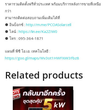
ราคารวมติดตั้งฟรีทั่วประเทศ พร้อมบริการหลังการขายที่เหนือ
กว่า
สามารถติดต่อสอบถามเพิ่มเติมได้ที่
● อินบ็อกซ์ :
http://m.me/PCOASolarcell
● ไลน์ :
https://lin.ee/Ka2ZIW0
● โทร : 095-364-1871
แผนที่ พีซี โอ.เอ. เทคโนโลยี :
https://goo.gl/maps/Wv3ot1HWFXiW3Fbz8
Related products