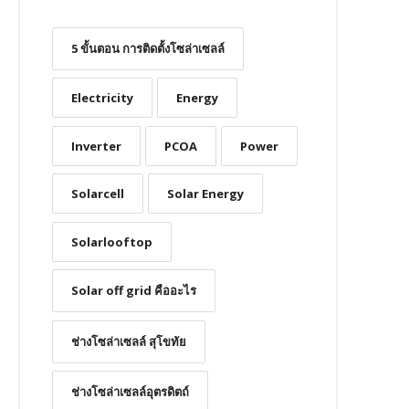
5 ขั้นตอน การติดตั้งโซล่าเซลล์
Electricity
Energy
Inverter
PCOA
Power
Solarcell
Solar Energy
Solarlooftop
Solar off grid คืออะไร
ช่างโซล่าเซลล์ สุโขทัย
ช่างโซล่าเซลล์อุตรดิตถ์