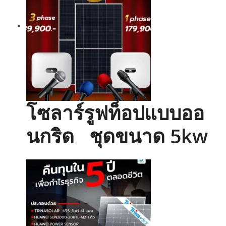
โซลาร์รูฟท็อปแบบออ
นกริด ชุดขนาด 5kw