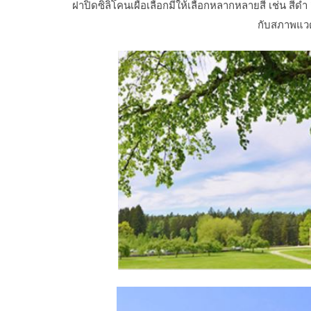
ฝาปิดซิลิโคนเผื่อเลือกมีให้เลือกหลากหลายสี เช่น สี
กับสภาพแวด