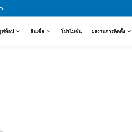
om
รูฟท็อป
สินเชื่อ
โปรโมชั่น
ผลงานการติดตั้ง
โลก PCOA ศูนย์บริการง