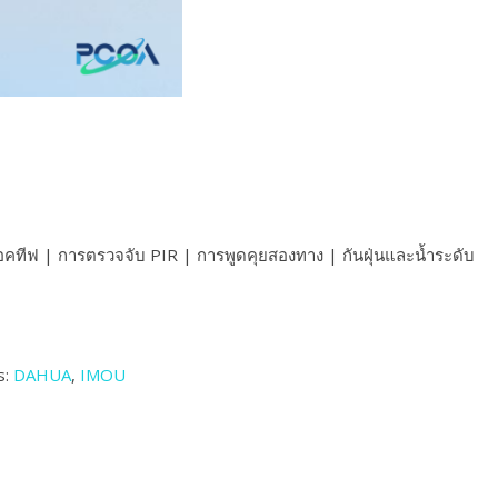
คทีฟ | การตรวจจับ PIR | การพูดคุยสองทาง | กันฝุ่นและน้ำระดับ
s:
DAHUA
,
IMOU