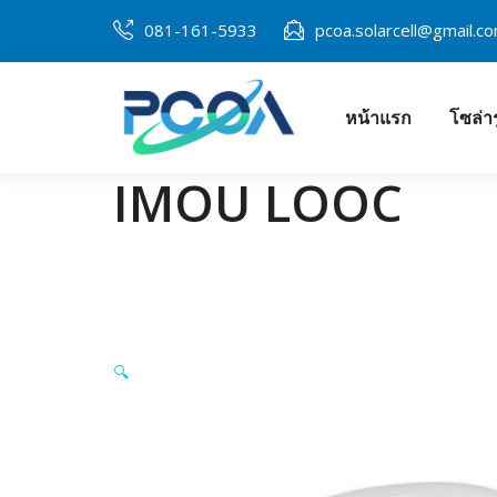
Skip
081-161-5933
pcoa.solarcell@gmail.c
to
content
หน้าแรก
โซล่า
โซล่าเซลล์พิษณุ
IMOU LOOC
🔍