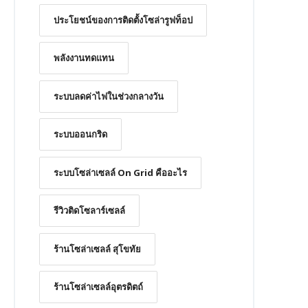
ประโยชน์ของการติดตั้งโซล่ารูฟท็อป
พลังงานทดแทน
ระบบลดค่าไฟในช่วงกลางวัน
ระบบออนกริด
ระบบโซล่าเซลล์ On Grid คืออะไร
รีวิวติดโซลาร์เซลล์
ร้านโซล่าเซลล์ สุโขทัย
ร้านโซล่าเซลล์อุตรดิตถ์