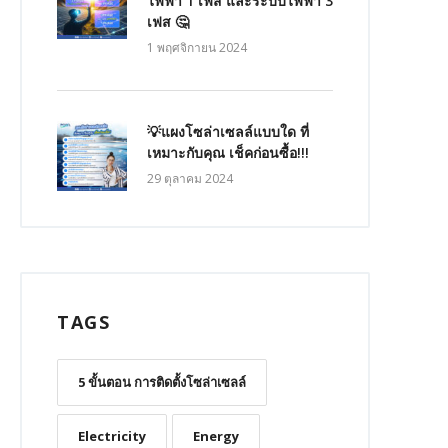
ไฟฟ้า 1 เฟส และระบบไฟฟ้า 3
เฟส 🤔
1 พฤศจิกายน 2024
💡แผงโซล่าเซลล์แบบใด ที่
เหมาะกับคุณ เช็คก่อนซื้อ!!!
29 ตุลาคม 2024
TAGS
5 ขั้นตอน การติดตั้งโซล่าเซลล์
Electricity
Energy