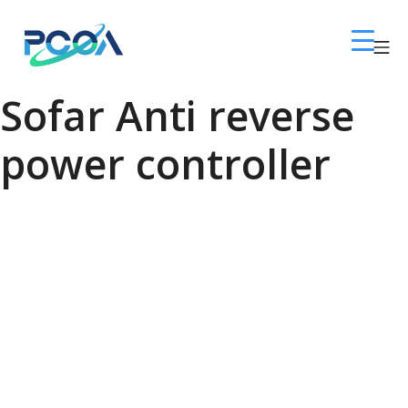
Skip
to
Mo
content
โซล่าเซลล์พิษณุโลก 
Sofar Anti reverse
power controller