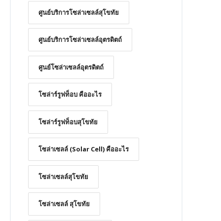
ศูนย์บริการโซล่าเซลล์สุโขทัย
ศูนย์บริการโซล่าเซลล์อุตรดิตถ์
ศูนย์โซล่าเซลล์อุตรดิตถ์
โซล่าร์รูฟท็อบ คืออะไร
โซล่าร์รูฟท็อบสุโขทัย
โซล่าเซลล์ (Solar Cell) คืออะไร
โซล่าเซลล์สุโขทัย
โซล่าเซลล์ สุโขทัย