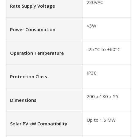
230VAC
Rate Supply Voltage
<3W
Power Consumption
-25 °C to +60°C
Operation Temperature
IP30
Protection Class
200 x 180 x 55
Dimensions
Up to 1.5 MW
Solar PV kW Compatibility