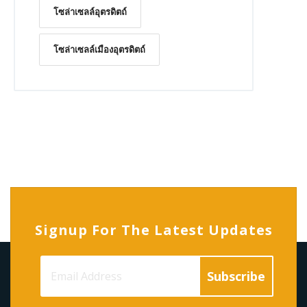
โซล่าเซลล์อุตรดิตถ์
โซล่าเซลล์เมืองอุตรดิตถ์
Signup For The Latest Updates