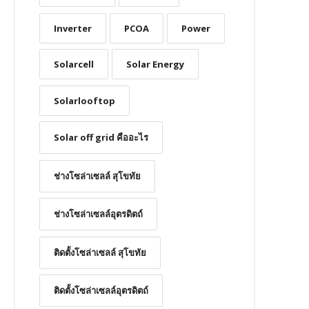
Inverter
PCOA
Power
Solarcell
Solar Energy
Solarlooftop
Solar off grid คืออะไร
ช่างโซล่าเซลล์ สุโขทัย
ช่างโซล่าเซลล์อุตรดิตถ์
ติดตั้งโซล่าเซลล์ สุโขทัย
ติดตั้งโซล่าเซลล์อุตรดิตถ์