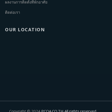
ผลงานการติดตั้งที่พักอาศัย
ติดต่อเรา
OUR LOCATION
Copyright © 2024
PCOA.CO.TH All rights reserved.