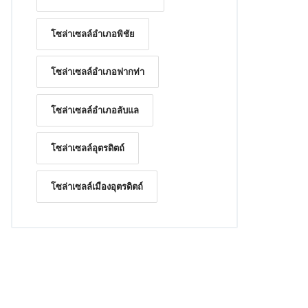
โซล่าเซลล์อำเภอพิชัย
โซล่าเซลล์อำเภอฟากท่า
โซล่าเซลล์อำเภอลับแล
โซล่าเซลล์อุตรดิตถ์
โซล่าเซลล์เมืองอุตรดิตถ์