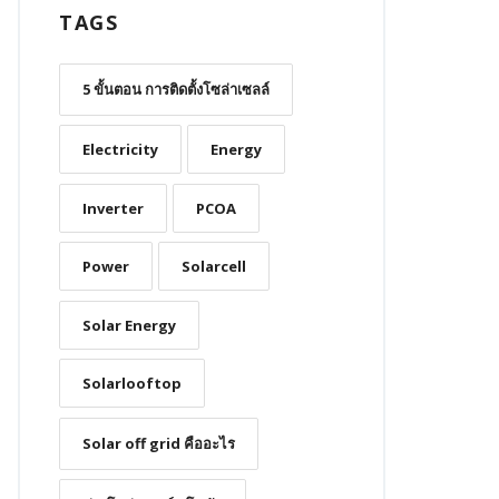
TAGS
5 ขั้นตอน การติดตั้งโซล่าเซลล์
Electricity
Energy
Inverter
PCOA
Power
Solarcell
Solar Energy
Solarlooftop
Solar off grid คืออะไร