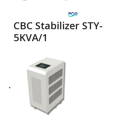
CBC Stabilizer STY-
5KVA/1