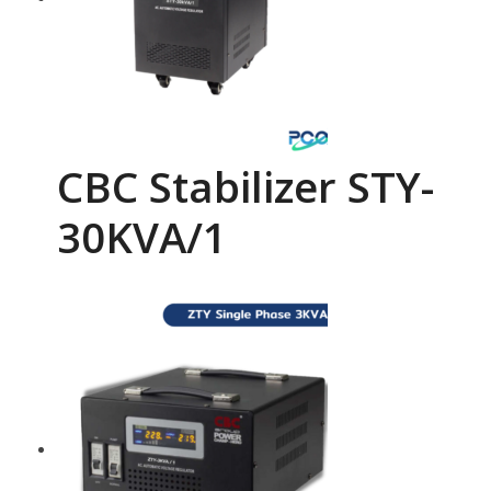
CBC Stabilizer STY-
30KVA/1