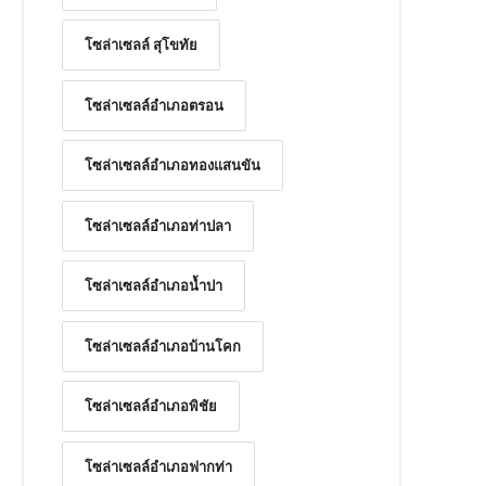
โซล่าเซลล์ สุโขทัย
โซล่าเซลล์อำเภอตรอน
โซล่าเซลล์อำเภอทองแสนขัน
โซล่าเซลล์อำเภอท่าปลา
โซล่าเซลล์อำเภอน้ำปา
โซล่าเซลล์อำเภอบ้านโคก
โซล่าเซลล์อำเภอพิชัย
โซล่าเซลล์อำเภอฟากท่า