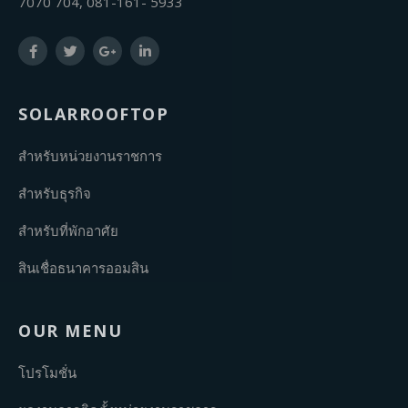
7070 704, 081-161- 5933
SOLARROOFTOP
สำหรับหน่วยงานราชการ
สำหรับธุรกิจ
สำหรับที่พักอาศัย
สินเชื่อธนาคารออมสิน
OUR MENU
โปรโมชั่น