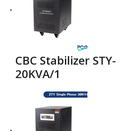
CBC Stabilizer STY-
20KVA/1