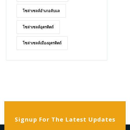
โซล่าเซลล์อำเภอลับแล
โซล่าเซลล์อุตรดิตถ์
โซล่าเซลล์เมืองอุตรดิตถ์
Signup For The Latest Updates