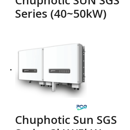
Chuphotic SUN SGS
Series (40~50kW)
Chuphotic Sun SGS