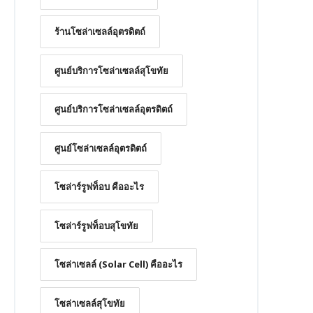
ร้านโซล่าเซลล์อุตรดิตถ์
ศูนย์บริการโซล่าเซลล์สุโขทัย
ศูนย์บริการโซล่าเซลล์อุตรดิตถ์
ศูนย์โซล่าเซลล์อุตรดิตถ์
โซล่าร์รูฟท็อบ คืออะไร
โซล่าร์รูฟท็อบสุโขทัย
โซล่าเซลล์ (Solar Cell) คืออะไร
โซล่าเซลล์สุโขทัย