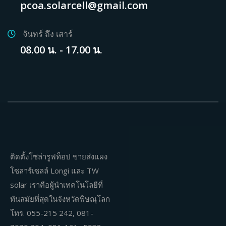
pcoa.solarcell@gmail.com
จันทร์ ถึง เสาร์
08.00 น. - 17.00 น.
ติดตั้งโซล่ารูฟท็อป ขายส่งแผง
โซลาร์เซลล์ Longi และ TW
solar เราคือผู้นำเทคโนโลยีที่
ทันสมัยที่สุดในจังหวัดพิษณุโลก
โทร. 055-215 242, 081-