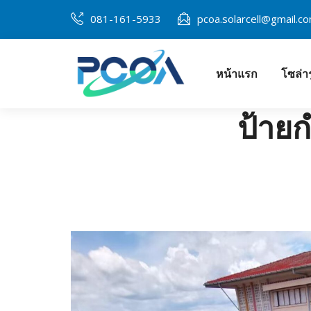
Skip
081-161-5933
pcoa.solarcell@gmail.c
to
content
หน้าแรก
โซล่า
โซล่าเซลล์พิษณุ
ป้ายก