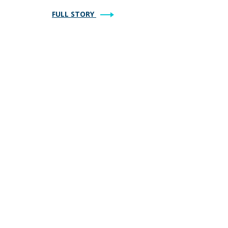
FULL STORY