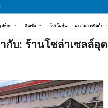
om
รูฟท็อป
สินเชื่อ
โปรโมชั่น
ผลงานการติดตั้ง
โลก PCOA ศูนย์บริการง
ำกับ:
ร้านโซล่าเซลล์อุต