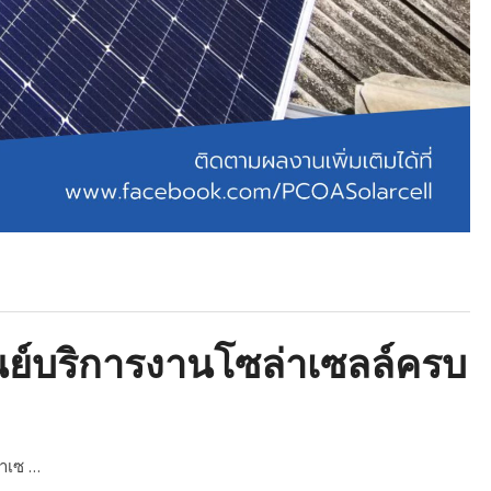
ูนย์บริการงานโซล่าเซลล์ครบ
่าเซ …