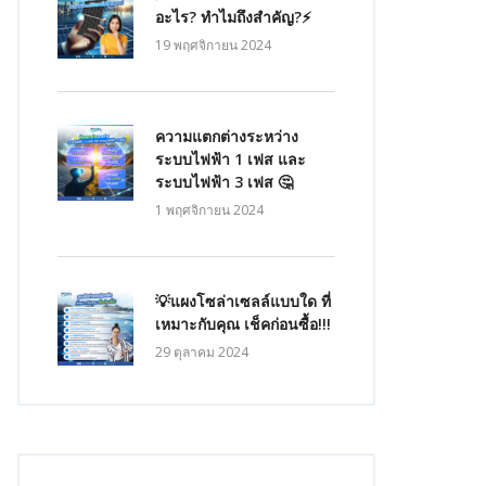
อะไร? ทำไมถึงสำคัญ?⚡
19 พฤศจิกายน 2024
ความแตกต่างระหว่าง
ระบบไฟฟ้า 1 เฟส และ
ระบบไฟฟ้า 3 เฟส 🤔
งงานที่มีประสิทธิภาพ 

1 พฤศจิกายน 2024
วามยาวสายที่กว้างกว่า และโดยสภาวะแวดล้อมไม่มีผลต่อการนำเข้านี้

💡แผงโซล่าเซลล์แบบใด ที่
ิ่มประสิทธิภาพพลังงานจากแต่ละโมดูล PV ข้อมูลนี้สามารถส่งไปยังเว็บ
เหมาะกับคุณ เช็คก่อนซื้อ!!!
29 ตุลาคม 2024
่านบรอดแบนด์หรือ ZigBee ไร้สาย