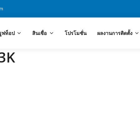
om
รูฟท็อป
สินเชื่อ
โปรโมชั่น
ผลงานการติดตั้ง
โลก PCOA ศูนย์บริการง
.3K