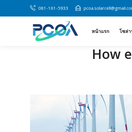
Skip
081-161-5933
pcoa.solarcell@gmail.c
to
content
หน้าแรก
โซล่า
โซล่าเซลล์พิษณุ
How ef