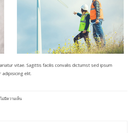
riatur vitae. Sagittis facilis convalis dictumst sed ipsum
dipisicing elit.
บน
ไม่มีความเห็น
How
efficient
is
eco
system