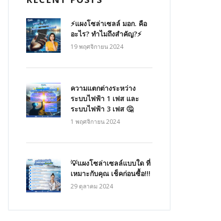
⚡แผงโซล่าเซลล์ มอก. คือ
อะไร? ทำไมถึงสำคัญ?⚡
19 พฤศจิกายน 2024
ความแตกต่างระหว่าง
ระบบไฟฟ้า 1 เฟส และ
ระบบไฟฟ้า 3 เฟส 🤔
1 พฤศจิกายน 2024
💡แผงโซล่าเซลล์แบบใด ที่
เหมาะกับคุณ เช็คก่อนซื้อ!!!
29 ตุลาคม 2024