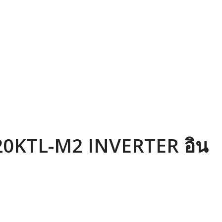
0KTL-M2 INVERTER อิน