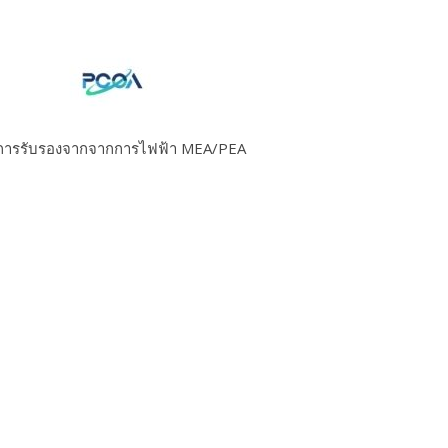
ผ่านการรับรองจากจากการไฟฟ้า MEA/PEA