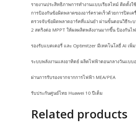
รายงานประสิทธิภาพการทำงานแบบเรียลไทม์ ติดตั้งใช้งา
การป้องกันข้อผิดพลาดของอาร์ครวดเร็วด้วยการปิดเครื่
ตรวจจับข้อผิดพลาดอาร์คที่แม่นยำ ผ่านขั้นตอนวิธีระบ
2 สตริงต่อ MPPT ให้ผลผลิตพลังงานมากขึ้น ป้องกันไ
รองรับแบตเตอรี่ และ Optimitzer มีเทคโนโลยี่ AI เพิ่ม
ระบบพลังงานแสงอาทิตย์ ผลิตไฟฟ้าตอนกลางวันแบบ
ผ่านการรับรองจากจากการไฟฟ้า MEA/PEA
รับประกันศูนย์ไทย Huawei 10 ปีเต็ม
Related products