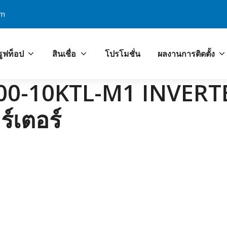
om
รูฟท็อป
สินเชื่อ
โปรโมชั่น
ผลงานการติดตั้ง
โลก PCOA ศูนย์บริการง
-10KTL-M1 INVERTER 
์เตอร์