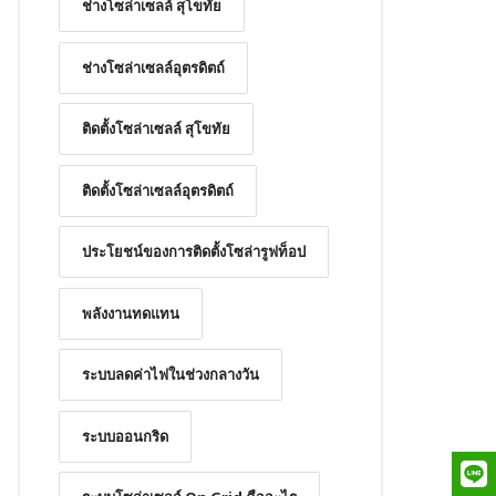
ช่างโซล่าเซลล์ สุโขทัย
ช่างโซล่าเซลล์อุตรดิตถ์
ติดตั้งโซล่าเซลล์ สุโขทัย
ติดตั้งโซล่าเซลล์อุตรดิตถ์
ประโยชน์ของการติดตั้งโซล่ารูฟท็อป
พลังงานทดแทน
ระบบลดค่าไฟในช่วงกลางวัน
ระบบออนกริด