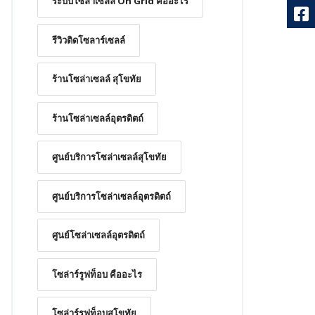
ระบบโซล่าเซลล์ On Grid คืออะไร
รีวิวติดโซลาร์เซลล์
ร้านโซล่าเซลล์ สุโขทัย
ร้านโซล่าเซลล์อุตรดิตถ์
ศูนย์บริการโซล่าเซลล์สุโขทัย
ศูนย์บริการโซล่าเซลล์อุตรดิตถ์
ศูนย์โซล่าเซลล์อุตรดิตถ์
โซล่าร์รูฟท็อบ คืออะไร
โซล่าร์รูฟท็อบสุโขทัย