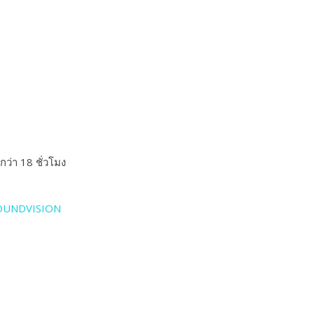
ว่า 18 ชั่วโมง
OUNDVISION