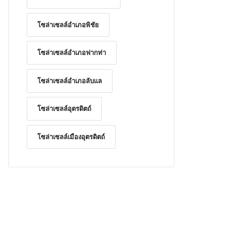
โซล่าเซลล์อำเภอพิชัย
โซล่าเซลล์อำเภอฟากท่า
โซล่าเซลล์อำเภอลับแล
โซล่าเซลล์อุตรดิตถ์
โซล่าเซลล์เมืองอุตรดิตถ์