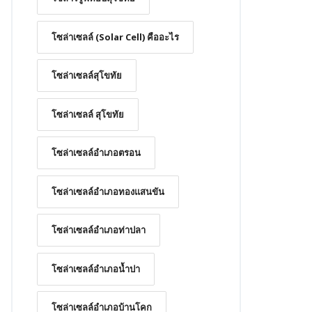
โซล่าเซลล์ (Solar Cell) คืออะไร
โซล่าเซลล์สุโขทัย
โซล่าเซลล์ สุโขทัย
โซล่าเซลล์อำเภอตรอน
โซล่าเซลล์อำเภอทองแสนขัน
โซล่าเซลล์อำเภอท่าปลา
โซล่าเซลล์อำเภอน้ำปา
โซล่าเซลล์อำเภอบ้านโคก