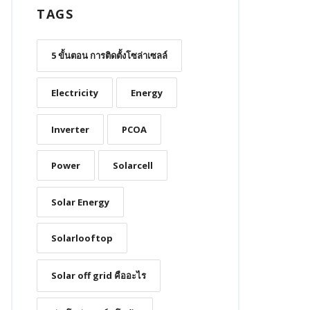
TAGS
5 ขั้นตอน การติดตั้งโซล่าเซลล์
Electricity
Energy
Inverter
PCOA
Power
Solarcell
Solar Energy
Solarlooftop
Solar off grid คืออะไร